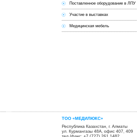
Поставленное оборудование в ЛПУ 
Участие в выставках
Медицинская мебель
ТОО «МЕДИЛЮКС»
Рес­публи­ка Ка­захс­тан, г. Ал­ма­ты
ул. Кур­манга­зы 48А, офис 407, 409
тел./факс: +7 (727) 261 1482