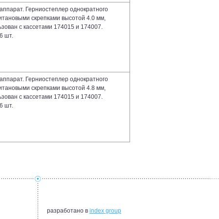
аппарат. Герниостеплер однократного
итановыми скрепками высотой 4.0 мм,
зован с кассетами 174015 и 174007.
6 шт.
аппарат. Герниостеплер однократного
итановыми скрепками высотой 4.8 мм,
зован с кассетами 174015 и 174007.
6 шт.
разработано в
index group