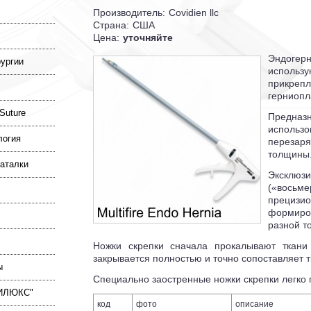
Производитель:
Covidien llc
Страна:
США
Цена:
уточняйте
Эндоге
ургии
использ
прикр
герниопл
Suture
Предн
исполь
логия
перезар
толщины
каталки
Эксклю
(«восьм
прецизи
формиро
разной т
Ножки скрепки сначала прокалывают ткани 
закрывается полностью и точно сопоставляет т
ы
Специально заостренные ножки скрепки легко 
ДИЛЮКС"
код
фото
описание