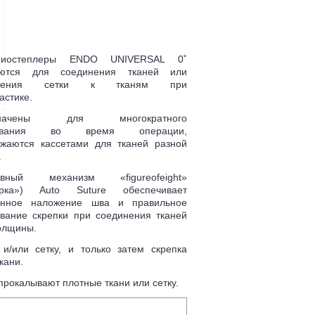
рниостеплеры ENDO UNIVERSAL 0˚
уются для соединения тканей или
епления сетки к тканям при
астике.
азначены для многократного
зования во время операции,
яжаются кассетами для тканей разной
.
зивный механизм «figureofeight»
ерка») Auto Suture обеспечивает
онное наложение шва и правильное
вание скрепки при соединения тканей
олщины.
и/или сетку, и только затем скрепка
кани.
прокалывают плотные ткани или сетку.