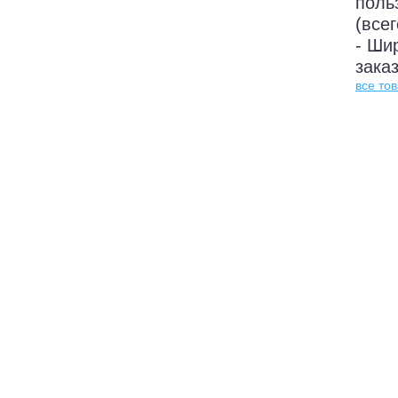
поль
(все
- Ши
заказ
все то