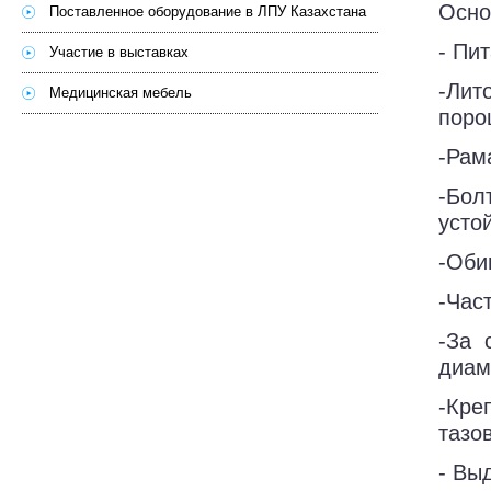
Осно
Поставленное оборудование в ЛПУ Казахстана
- Пит
Участие в выставках
-Лит
Медицинская мебель
поро
-Рам
-Бол
усто
-Оби
-Час
-За 
диам
-Кр
тазо
- Вы