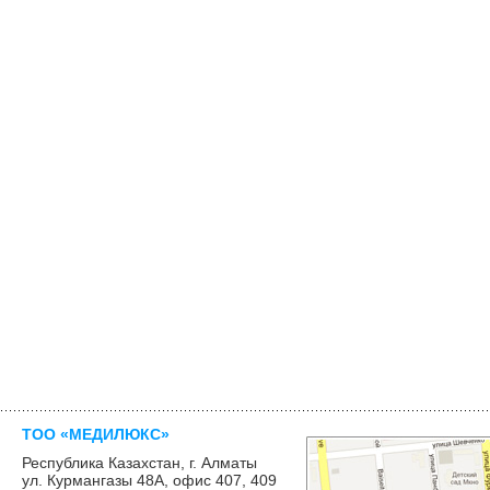
ТОО «МЕДИЛЮКС»
Рес­публи­ка Ка­захс­тан, г. Ал­ма­ты
ул. Кур­манга­зы 48А, офис 407, 409